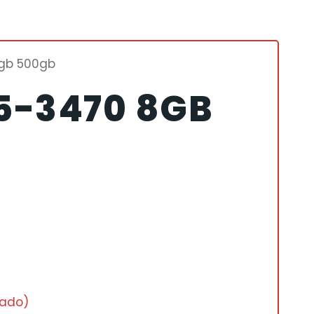
8gb 500gb
I5-3470 8GB
nado)