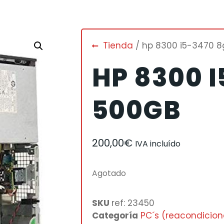
Tienda
/ hp 8300 i5-3470 
HP 8300 
500GB
200,00
€
IVA incluído
Agotado
SKU
ref: 23450
Categoría
PC´s (reacondicio