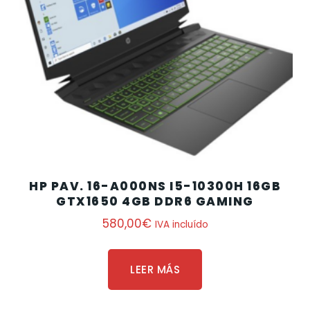
HP PAV. 16-A000NS I5-10300H 16GB
GTX1650 4GB DDR6 GAMING
580,00
€
IVA incluído
LEER MÁS